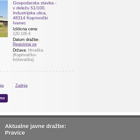
Gospodarska stavba -
v deležu 51/100,
Industrijska ulica,
48314 Koprivnički
Ivanec
Izklicna cena:
120.105 €
Datum dražbe:
Registriraj se
Država:
Hrvaška
(Koprivničko-
križevačka)
ja
Zadnja
mo
Aktualne javne dražbe:
Pravice