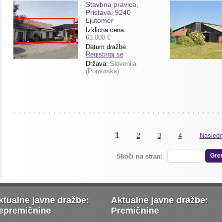
Stavbna pravica,
Pristava, 9240
Ljutomer
Izklicna cena:
63.000 €
Datum dražbe:
Registriraj se
Država:
Slovenija
(Pomurska)
1
2
3
4
Nasledn
Gre
Skoči na stran:
ktualne javne dražbe:
Aktualne javne dražbe:
epremičnine
Premičnine