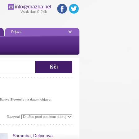
info@drazba.net
Vsak dan 0-24h
Prijava
Išči
i Banke Slovenije na datum objave.
Razvrsti:
Shramba, Delpinova