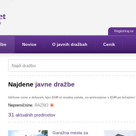
Registriraj se
žbe
Novice
O javnih dražbah
Cenik
Najdene
javne dražbe
Izklicne cene v državah, kjer EUR ni uradna valuta, so pretvorjene v EUR po tečajnic
Nepremičnine:
RAZNO
31
aktualnih predmetov
Garažna mesta za