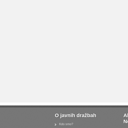
O javnih dražbah
A
N
Kdo smo?