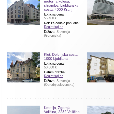
motorna kolesa,
shrambe, Ljubljanska
cesta, 4000 Kranj
Izklicna cena:
55.400 €
Rok za oddajo ponudbe:
Registriraj se
Država:
Slovenija
(Gorenjska)
Klet, Dolenjska cesta,
1000 Ljubljana
Izklicna cena:
50.000 €
Datum dražbe:
Registriraj se
Država:
Slovenija
(Osrednjeslovenska)
Kmetija, Zgornja
Voličina, 2232 Voličina