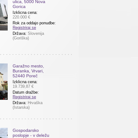
ulica, 5000 Nova
Gorica
Izklicna cena:
220.000 €
Rok za oddajo ponudbe:
Registriraj se
Država:
Slovenija
(Goriška)
Garažno mesto,
Buranka, Vrvari,
52440 Poreč
Izklicna cena:
19.739,87 €
Datum dražbe:
Registriraj se
Država:
Hrvaška
(Istarska)
Gospodarsko
poslopje - v deležu